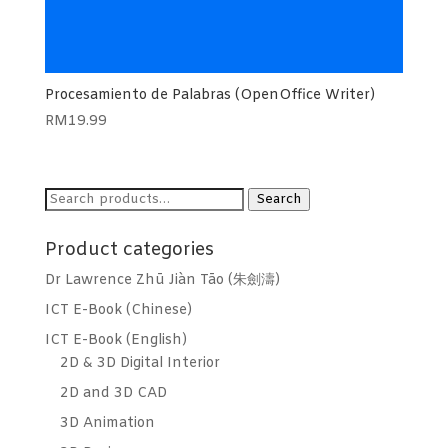
Procesamiento de Palabras (OpenOffice Writer)
RM
19.99
Search
Search
for:
Product categories
Dr Lawrence Zhū Jiàn Tāo (朱劍濤)
ICT E-Book (Chinese)
ICT E-Book (English)
2D & 3D Digital Interior
2D and 3D CAD
3D Animation