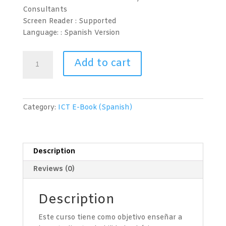
Consultants
Screen Reader :
Supported
Language: : Spanish
Version
Productividad
Add to cart
en
la
Nube
(Microsoft
Category:
ICT E-Book (Spanish)
365)
Nivel
1
quantity
Description
Reviews (0)
Description
Este curso tiene como objetivo enseñar a