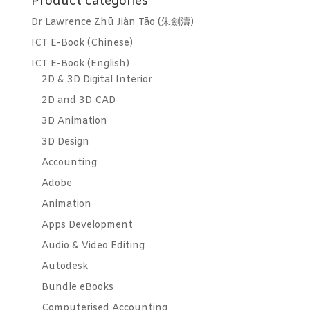
Product categories
Dr Lawrence Zhū Jiàn Tāo (朱劍濤)
ICT E-Book (Chinese)
ICT E-Book (English)
2D & 3D Digital Interior
2D and 3D CAD
3D Animation
3D Design
Accounting
Adobe
Animation
Apps Development
Audio & Video Editing
Autodesk
Bundle eBooks
Computerised Accounting