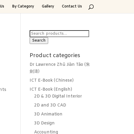
Us
By Category
Gallery
Contact Us
Search
for:
Search
Product categories
Dr Lawrence Zhū Jiàn Tāo (朱
劍濤)
ICT E-Book (Chinese)
ICT E-Book (English)
nts
2D & 3D Digital Interior
2D and 3D CAD
3D Animation
3D Design
Accounting