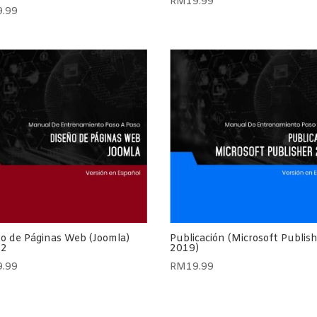
RM
19.99
9.99
o de Páginas Web (Joomla)
Publicación (Microsoft Publis
 2
2019)
9.99
RM
19.99