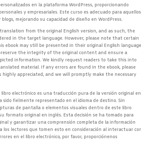
y personalizados en la plataforma WordPress, proporcionando
 personales y empresariales. Este curso es adecuado para aquello
 y blogs, mejorando su capacidad de diseño en WordPress.
 translation from the original English version, and as such, the
dered in the target language. However, please note that certain
is ebook may still be presented in their original English languag
reserve the integrity of the original content and ensure a
cted information. We kindly request readers to take this into
anslated material. If any errors are found in the ebook, please
is highly appreciated, and we will promptly make the necessary
 libro electrónico es una traducción pura de la versión original e
ha sido fielmente representado en el idioma de destino. Sin
pturas de pantalla o elementos visuales dentro de este libro
u formato original en inglés. Esta decisión se ha tomado para
iginal y garantizar una comprensión completa de la información
 los lectores que tomen esto en consideración al interactuar co
rores en el libro electrónico, por favor, proporciónenos