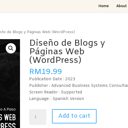
Home
About 
eño de Blogs y Páginas Web (WordPress)
Diseño de Blogs y
Páginas Web
(WordPress)
RM
19.99
Publication Date :
2023
Publisher : Advanced Business Systems Consulta
Screen Reader :
Supported
Language: : Spanish
Version
Diseño
Add to cart
de
Blogs