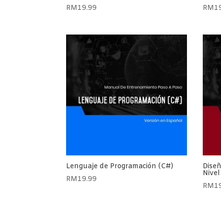
RM
19.99
RM
1
Lenguaje de Programación (C#)
Diseñ
Nivel
RM
19.99
RM
1