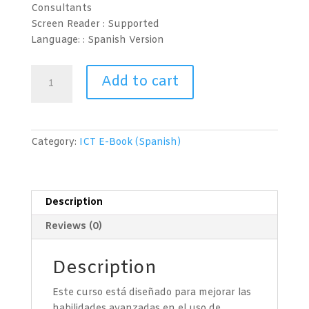
Consultants
Screen Reader :
Supported
Language: : Spanish
Version
Productividad
Add to cart
en
la
Nube
(Microsoft
Category:
ICT E-Book (Spanish)
365)
Nivel
2
quantity
Description
Reviews (0)
Description
Este curso está diseñado para mejorar las
habilidades avanzadas en el uso de