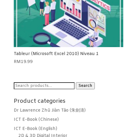
Tableur (Microsoft Excel 2010) Niveau 1
RM
19.99
Search
Search
for:
Product categories
Dr Lawrence Zhū Jiàn Tāo (朱劍濤)
ICT E-Book (Chinese)
ICT E-Book (English)
2D & 3D Digital Interior