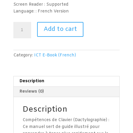
Screen Reader :
Supported
Language: : French
Version
Compétences
Add to cart
de
Clavier
(Dactylographie)
quantity
Category:
ICT E-Book (French)
Description
Reviews (0)
Description
Compétences de Clavier (Dactylographie) :
Ce manuel sert de guide illustré pour