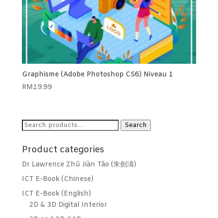
Graphisme (Adobe Photoshop CS6) Niveau 1
RM
19.99
Search
Search
for:
Product categories
Dr Lawrence Zhū Jiàn Tāo (朱劍濤)
ICT E-Book (Chinese)
ICT E-Book (English)
2D & 3D Digital Interior