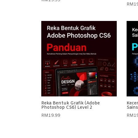
RM
19.99
RM
1
Reka Bentuk Grafik (Adobe
Kece
Photoshop CS6) Level 2
Sains
RM
19.99
RM
1