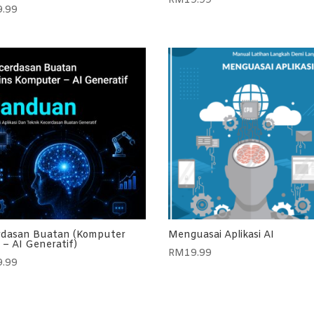
RM
19.99
9.99
rdasan Buatan (Komputer
Menguasai Aplikasi AI
 – AI Generatif)
RM
19.99
9.99