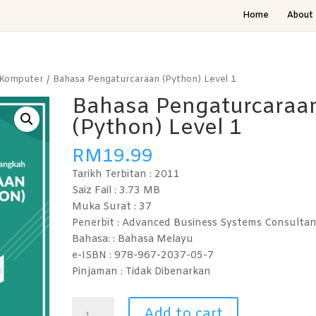
Home
About 
 Komputer
/ Bahasa Pengaturcaraan (Python) Level 1
Bahasa Pengaturcaraa
(Python) Level 1
RM
19.99
Tarikh Terbitan :
2011
Saiz Fail : 3.73
MB
Muka Surat : 37
Penerbit : Advanced Business Systems Consultan
Bahasa: :
Bahasa Melayu
e-ISBN :
978-967-2037-05-7
Pinjaman :
Tidak Dibenarkan
Bahasa
Add to cart