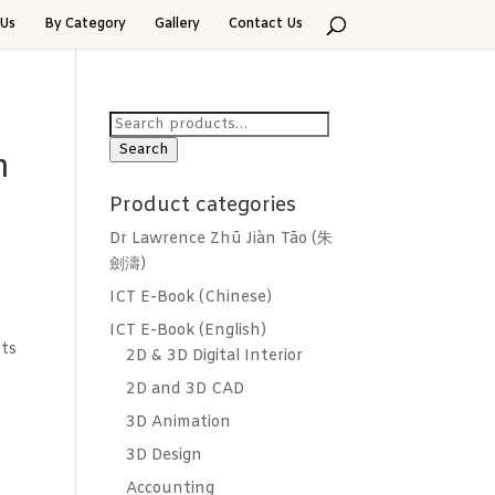
Us
By Category
Gallery
Contact Us
Search
for:
Search
n
Product categories
Dr Lawrence Zhū Jiàn Tāo (朱
劍濤)
ICT E-Book (Chinese)
ICT E-Book (English)
ts
2D & 3D Digital Interior
2D and 3D CAD
3D Animation
3D Design
Accounting