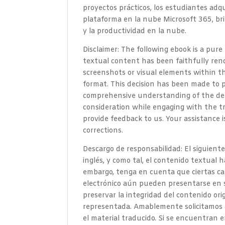
proyectos prácticos, los estudiantes adqu
plataforma en la nube Microsoft 365, bri
y la productividad en la nube.
Disclaimer: The following ebook is a pure
textual content has been faithfully ren
screenshots or visual elements within th
format. This decision has been made to p
comprehensive understanding of the depi
consideration while engaging with the tr
provide feedback to us. Your assistance 
corrections.
Descargo de responsabilidad: El siguiente
inglés, y como tal, el contenido textual 
embargo, tenga en cuenta que ciertas ca
electrónico aún pueden presentarse en s
preservar la integridad del contenido or
representada. Amablemente solicitamos a
el material traducido. Si se encuentran er