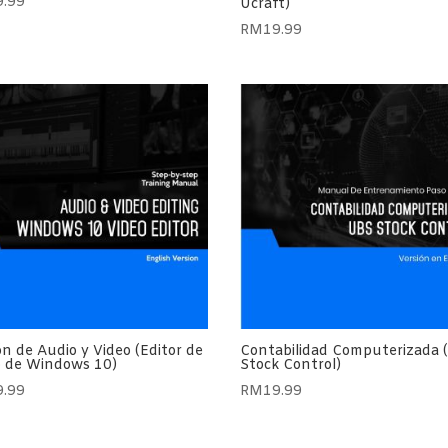
9.99
Ucraft)
RM
19.99
ón de Audio y Video (Editor de
Contabilidad Computerizada 
o de Windows 10)
Stock Control)
9.99
RM
19.99