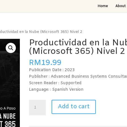
Home
About 
ductividad en la Nube (Microsoft 365) Nivel 2
Productividad en la Nu
(Microsoft 365) Nivel 2
RM
19.99
Publication Date :
2023
Publisher : Advanced Business Systems Consulta
Screen Reader :
Supported
Language: : Spanish
Version
Productividad
Add to cart
en
la
Nube