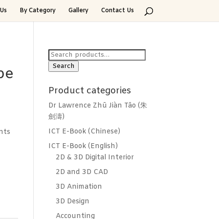
Us
By Category
Gallery
Contact Us
Search
for:
Search
be
Product categories
Dr Lawrence Zhū Jiàn Tāo (朱
劍濤)
ICT E-Book (Chinese)
nts
ICT E-Book (English)
2D & 3D Digital Interior
2D and 3D CAD
3D Animation
3D Design
Accounting