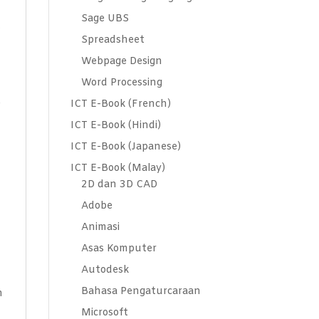
Sage UBS
o
Spreadsheet
Webpage Design
Word Processing
e
ICT E-Book (French)
ICT E-Book (Hindi)
ICT E-Book (Japanese)
ICT E-Book (Malay)
2D dan 3D CAD
Adobe
n
Animasi
Asas Komputer
Autodesk
Bahasa Pengaturcaraan
n
Microsoft