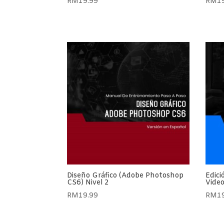
RM
19.99
RM
1
Diseño Gráfico (Adobe Photoshop
Edici
CS6) Nivel 2
Vide
RM
19.99
RM
1