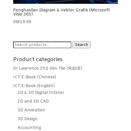
Penghasilan Diagram & Vektor Grafik (Microsoft
Visio 365)
RM
19.99
Search
Search
for:
Product categories
Dr Lawrence Zhū Jiàn Tāo (朱劍濤)
ICT E-Book (Chinese)
ICT E-Book (English)
2D & 3D Digital Interior
2D and 3D CAD
3D Animation
3D Design
Accounting