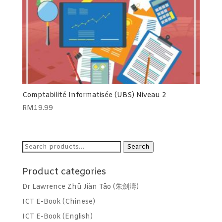
Comptabilité Informatisée (UBS) Niveau 2
RM
19.99
Search
Search
for:
Product categories
Dr Lawrence Zhū Jiàn Tāo (朱劍濤)
ICT E-Book (Chinese)
ICT E-Book (English)