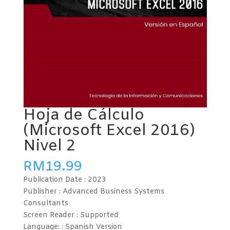
Hoja de Cálculo
(Microsoft Excel 2016)
Nivel 2
RM
19.99
Publication Date :
2023
Publisher : Advanced Business Systems
Consultants
Screen Reader :
Supported
Language: : Spanish
Version