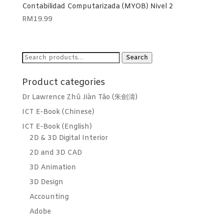
Contabilidad Computarizada (MYOB) Nivel 2
RM
19.99
Search
Search
for:
Product categories
Dr Lawrence Zhū Jiàn Tāo (朱劍濤)
ICT E-Book (Chinese)
ICT E-Book (English)
2D & 3D Digital Interior
2D and 3D CAD
3D Animation
3D Design
Accounting
Adobe