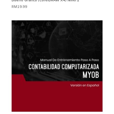
Diseño Gráfico (CorelDRAW X4) Nivel 2
RM
19.99