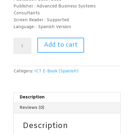
Publisher : Advanced Business Systems
Consultants
Screen Reader :
Supported
Language: : Spanish
Version
Habilidades
Add to cart
de
Resolución
de
Problemas
Category:
ICT E-Book (Spanish)
de
TIC
para
Oficina
Description
en
Reviews (0)
Casa
quantity
Description