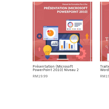
Présentation (Microsoft
Trait
PowerPoint 2010) Niveau 2
Word
RM
19.99
RM
1