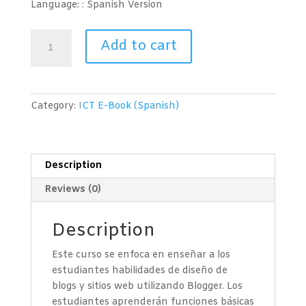
Language: : Spanish
Version
Diseño
Add to cart
de
Blogs
y
Páginas
Category:
ICT E-Book (Spanish)
Web
(Blogger)
quantity
Description
Reviews (0)
Description
Este curso se enfoca en enseñar a los
estudiantes habilidades de diseño de
blogs y sitios web utilizando Blogger. Los
estudiantes aprenderán funciones básicas