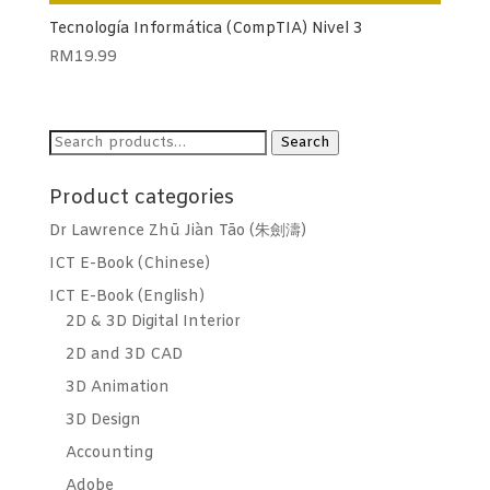
Tecnología Informática (CompTIA) Nivel 3
RM
19.99
Search
Search
for:
Product categories
Dr Lawrence Zhū Jiàn Tāo (朱劍濤)
ICT E-Book (Chinese)
ICT E-Book (English)
2D & 3D Digital Interior
2D and 3D CAD
3D Animation
3D Design
Accounting
Adobe