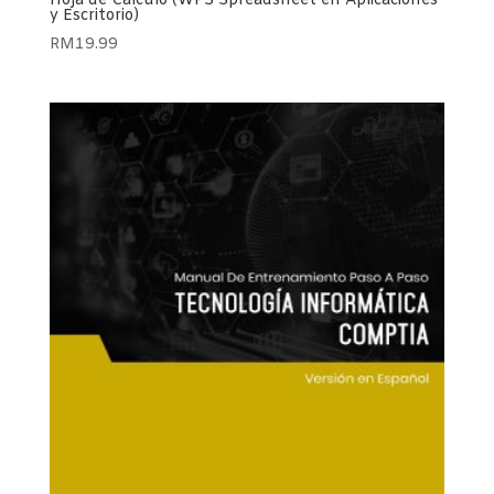
Hoja de Cálculo (WPS Spreadsheet en Aplicaciones
y Escritorio)
RM
19.99