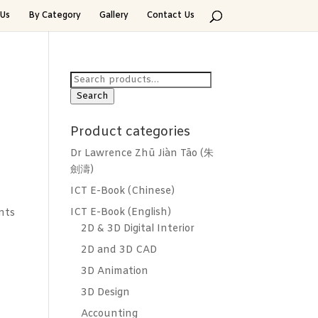
Us
By Category
Gallery
Contact Us
Search
for:
Search
Product categories
Dr Lawrence Zhū Jiàn Tāo (朱
劍濤)
ICT E-Book (Chinese)
ICT E-Book (English)
nts
2D & 3D Digital Interior
2D and 3D CAD
3D Animation
3D Design
Accounting