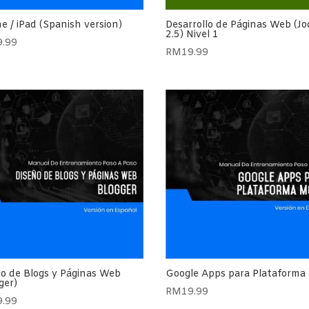
e / iPad (Spanish version)
Desarrollo de Páginas Web (J
2.5) Nivel 1
9.99
RM
19.99
o de Blogs y Páginas Web
Google Apps para Plataforma 
ger)
RM
19.99
9.99