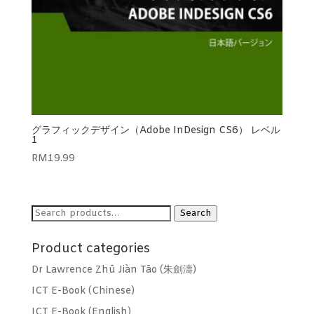
グラフィックデザイン（Adobe InDesign CS6） レベル
1
RM
19.99
Search
Search
for:
Product categories
Dr Lawrence Zhū Jiàn Tāo (朱劍濤)
ICT E-Book (Chinese)
ICT E-Book (English)