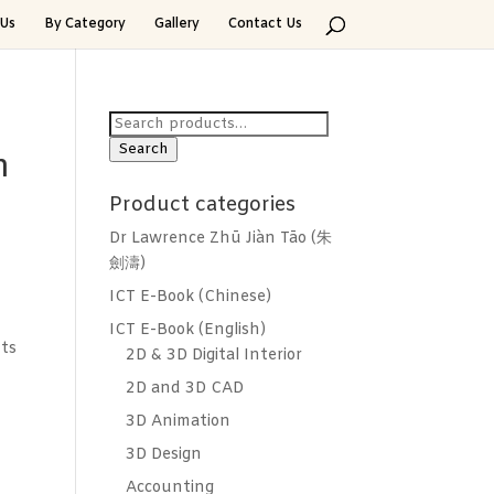
Us
By Category
Gallery
Contact Us
Search
for:
Search
n
Product categories
Dr Lawrence Zhū Jiàn Tāo (朱
劍濤)
ICT E-Book (Chinese)
ICT E-Book (English)
ts
2D & 3D Digital Interior
2D and 3D CAD
3D Animation
3D Design
Accounting