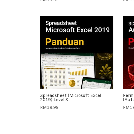
RM
19.99
RM
1
Spreadsheet (Microsoft Excel
Perm
2019) Level 3
(Aut
RM
19.99
RM
1