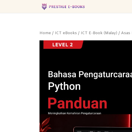
Home
/
ICT eBooks
/
ICT E-Book (Malay)
/
Asas