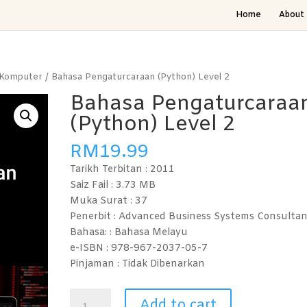
Home
About 
 Komputer
/ Bahasa Pengaturcaraan (Python) Level 2
Bahasa Pengaturcaraa
(Python) Level 2
RM
19.99
Tarikh Terbitan :
2011
Saiz Fail : 3.73
MB
Muka Surat : 37
Penerbit : Advanced Business Systems Consultan
Bahasa: :
Bahasa Melayu
e-ISBN :
978-967-2037-05-7
Pinjaman :
Tidak Dibenarkan
Bahasa
Add to cart