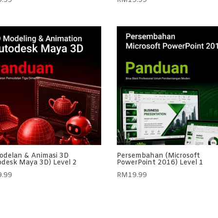
9.99
RM
19.99
odelan & Animasi 3D
Persembahan (Microsoft
odesk Maya 3D) Level 2
PowerPoint 2016) Level 1
9.99
RM
19.99