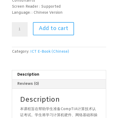
Consultants
Screen Reader :
Supported
Language: :
Chinese Version
计
Add to cart
算
技
术
(CompTIA)
Category:
ICT E-Book (Chinese)
第
1
级
-
Description
Computing
Reviews (0)
Technology
(CompTIA)
Level
Description
1
本课程旨在帮助学生准备CompTIA计算技术认
quantity
证考试。学生将学习计算机硬件、网络基础和操