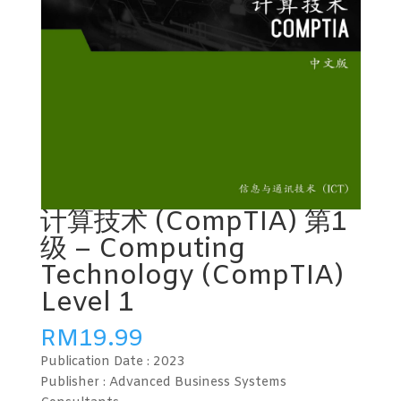
计算技术 (CompTIA) 第1
级 – Computing
Technology (CompTIA)
Level 1
RM
19.99
Publication Date :
2023
Publisher : Advanced Business Systems