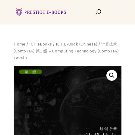
Home
/
ICT eBooks
/
ICT E-Book (Chinese)
/ 计算技术
(CompTIA) 第1 级 – Computing Technology (CompTIA)
Level 1