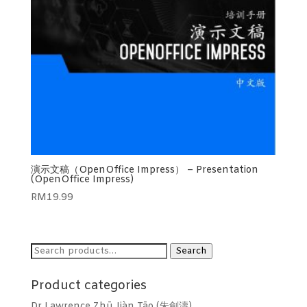
演示文稿（OpenOffice Impress） – Presentation
(OpenOffice Impress)
RM
19.99
Search
Search
for:
Product categories
Dr Lawrence Zhū Jiàn Tāo (朱劍濤)