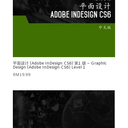
平面设计 (Adobe InDesign CS6) 第1 级 – Graphic
Design (Adobe InDesign CS6) Level 1
RM
19.99