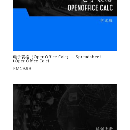
电子表格（OpenOffice Calc） – Spreadsheet
(OpenOffice Calc)
RM
19.99