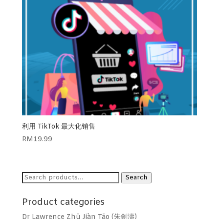
利用 TikTok 最大化销售
RM
19.99
Search
Search
for:
Product categories
Dr Lawrence Zhū Jiàn Tāo (朱劍濤)