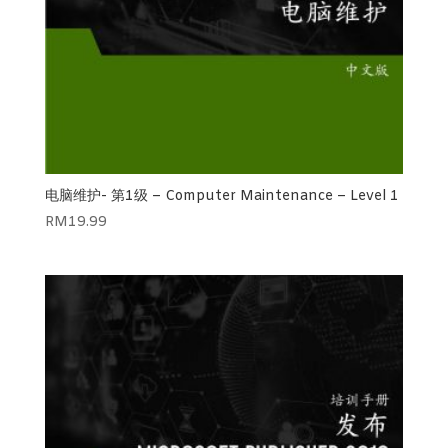
电脑维护- 第1级 – Computer Maintenance – Level 1
RM
19.99