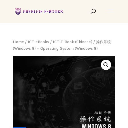
Home
/
ICT eBooks
/
ICT E-Book (Chinese)
/ 操作系统
(Windows 8) – Operating System (Windows 8)