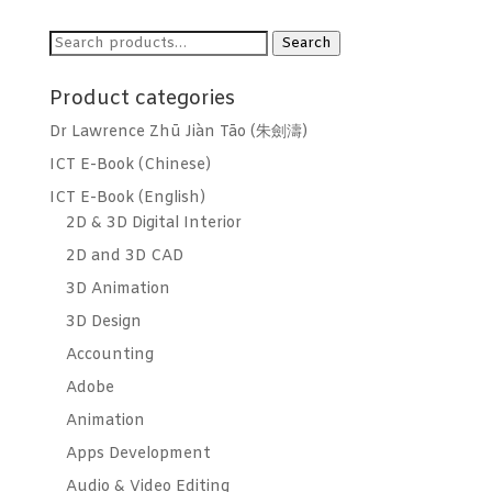
Search
Search
for:
Product categories
Dr Lawrence Zhū Jiàn Tāo (朱劍濤)
ICT E-Book (Chinese)
ICT E-Book (English)
2D & 3D Digital Interior
2D and 3D CAD
3D Animation
3D Design
Accounting
Adobe
Animation
Apps Development
Audio & Video Editing