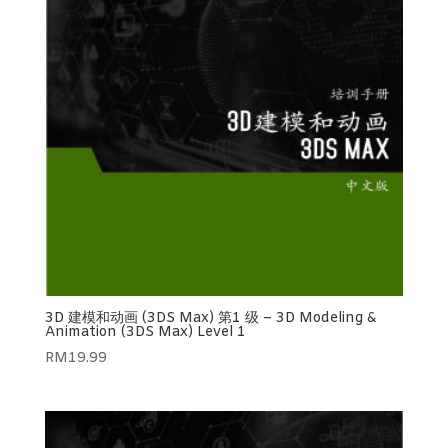
3D 建模和动画 (3DS Max) 第1 级 – 3D Modeling &
Animation (3DS Max) Level 1
RM
19.99