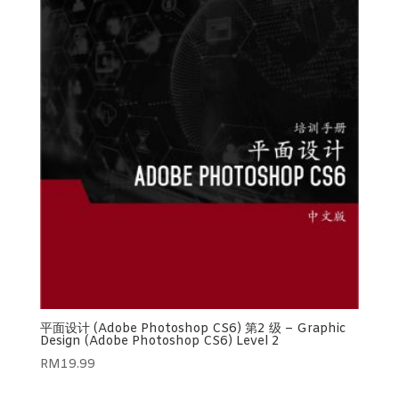
平面设计 (Adobe Photoshop CS6) 第2 级 – Graphic
Design (Adobe Photoshop CS6) Level 2
RM
19.99