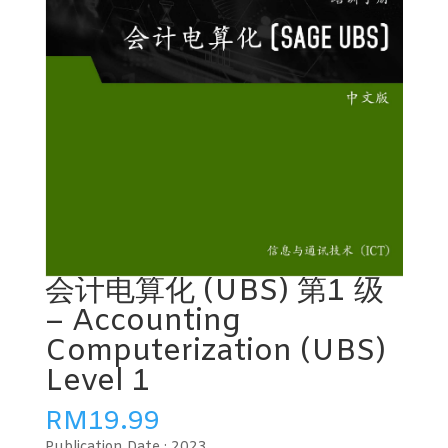
会计电算化 (UBS) 第1 级
– Accounting
Computerization (UBS)
Level 1
RM
19.99
Publication Date :
2023