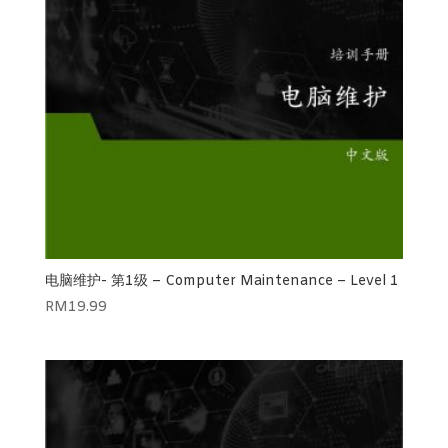
电脑维护- 第1级 – Computer Maintenance – Level 1
RM
19.99