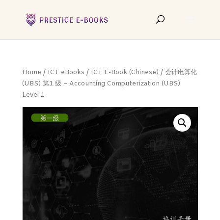
Home
/
ICT eBooks
/
ICT E-Book (Chinese)
/ 会计电算化
(UBS) 第1 级 – Accounting Computerization (UBS)
Level 1