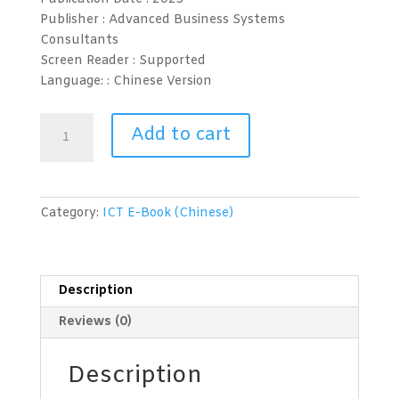
Publisher : Advanced Business Systems
Consultants
Screen Reader :
Supported
Language: :
Chinese Version
会
Add to cart
计
电
算
化
Category:
ICT E-Book (Chinese)
(UBS)
第
1
级
Description
-
Reviews (0)
Accounting
Computerization
(UBS)
Description
Level