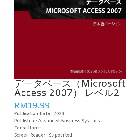
データベース（Microsoft
Access 2007） レベル2
RM
19.99
Publication Date :
2023
Publisher : Advanced Business Systems
Consultants
Screen Reader :
Supported