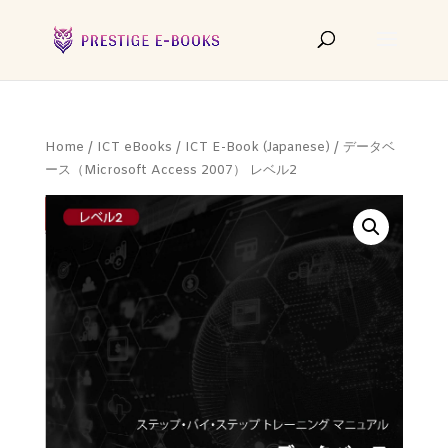
Home
/
ICT eBooks
/
ICT E-Book (Japanese)
/ データベ
ース（Microsoft Access 2007） レベル2