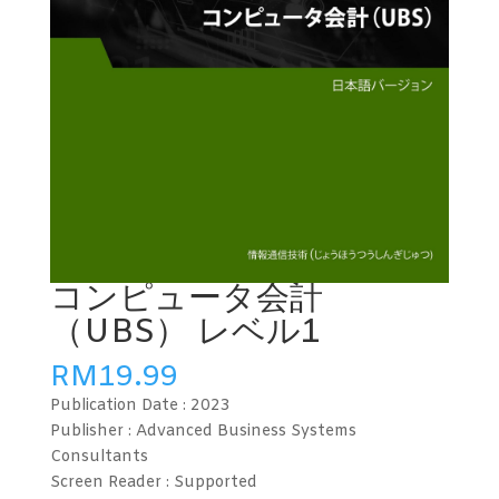
コンピュータ会計
（UBS） レベル1
RM
19.99
Publication Date :
2023
Publisher : Advanced Business Systems
Consultants
Screen Reader :
Supported