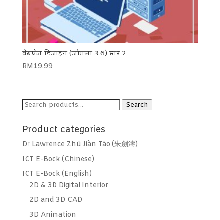
वेबपेज डिजाइन (जोमला 3.6) स्तर 2
RM
19.99
Search
Search
for:
Product categories
Dr Lawrence Zhū Jiàn Tāo (朱劍濤)
ICT E-Book (Chinese)
ICT E-Book (English)
2D & 3D Digital Interior
2D and 3D CAD
3D Animation