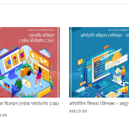
िक डिजाइन (एडोब फोटोशॉप CS6)
ऑपरेटिंग सिस्टम (लिनक्स – उबंटू)
RM
19.99
9.99