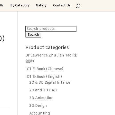
Us
By Category
Gallery
Contact Us
Search
for:
Search
0)
Product categories
Dr Lawrence Zhū Jiàn Tāo (朱
劍濤)
ICT E-Book (Chinese)
ICT E-Book (English)
2D & 3D Digital Interior
2D and 3D CAD
3D Animation
3D Design
Accounting