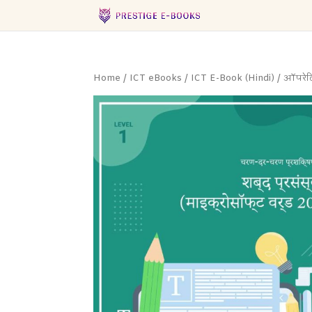
Home
/
ICT eBooks
/
ICT E-Book (Hindi)
/ ऑपरेटि