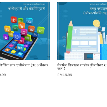
डलिंग और एनीमेशन (3DS मैक्स)
वेबपेज डिजाइन (एडोब ड्रीमवीवर C
स्तर 2
9.99
RM
19.99